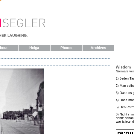
HER LAUGHING.
bout
Holga
Photos
Archives
Wisdom
Niemals ve
1) Jeden Ta
2) Man selbs
3) Dass es g
4) Dass man
5) Den Parm
6) Nicht imm
denn: danac
war ja jetzt 