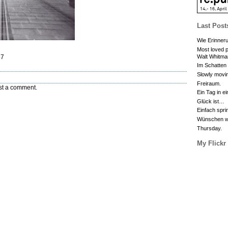
Last Post
Wie Erinneru
Most loved p
Walt Whitma
57
Im Schatten
Slowly movin
Freiraum.
st a comment.
Ein Tag in e
Glück ist…
Einfach spri
Wünschen wa
Thursday.
My Flickr