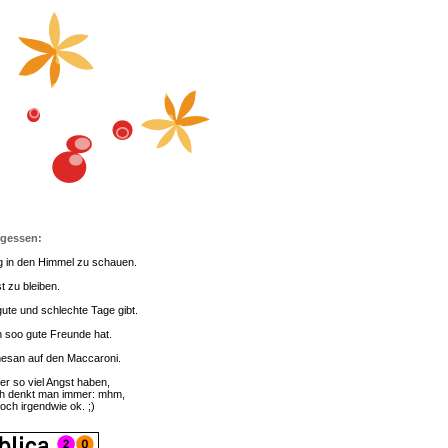
rgessen:
g in den Himmel zu schauen.
t zu bleiben.
ute und schlechte Tage gibt.
 soo gute Freunde hat.
esan auf den Maccaroni.
er so viel Angst haben,
h denkt man immer: mhm,
doch irgendwie ok. ;)