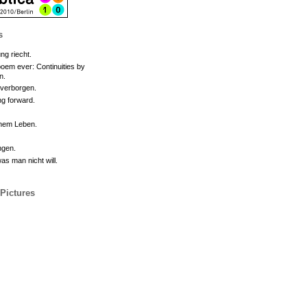
s
ng riecht.
oem ever: Continuities by
n.
 verborgen.
g forward.
inem Leben.
ngen.
s man nicht will.
 Pictures