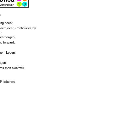
s
ng riecht.
oem ever: Continuities by
n.
 verborgen.
g forward.
inem Leben.
ngen.
s man nicht will.
 Pictures