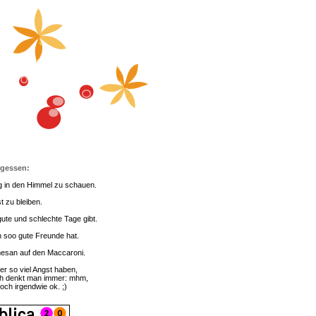
rgessen:
g in den Himmel zu schauen.
t zu bleiben.
ute und schlechte Tage gibt.
 soo gute Freunde hat.
esan auf den Maccaroni.
er so viel Angst haben,
h denkt man immer: mhm,
doch irgendwie ok. ;)