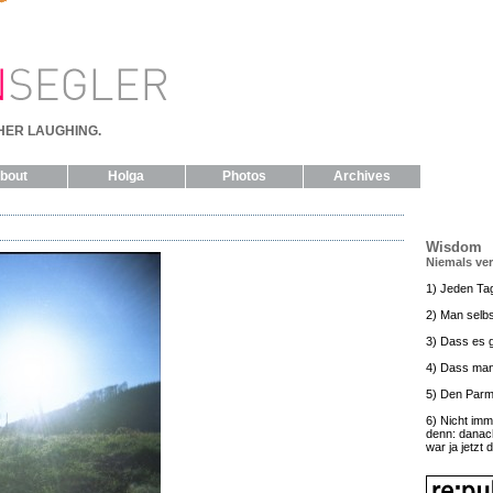
HER LAUGHING.
bout
Holga
Photos
Archives
Wisdom
Niemals ve
1) Jeden Ta
2) Man selbs
3) Dass es g
4) Dass man
5) Den Parm
6) Nicht imm
denn: danac
war ja jetzt 