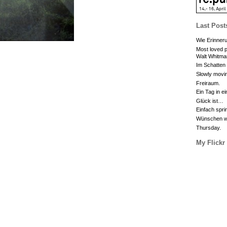
Last Post
Wie Erinneru
Most loved p
Walt Whitma
Im Schatten
Slowly movin
Freiraum.
Ein Tag in e
Glück ist…
Einfach spri
Wünschen wa
Thursday.
My Flickr