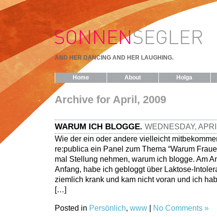
AND HER DANCING AND HER LAUGHING.
Home
About
Holga
Archive for April, 2009
WARUM ICH BLOGGE.
WEDNESDAY, APRIL
Wie der ein oder andere vielleicht mitbekommen
re:publica ein Panel zum Thema “Warum Frauen
mal Stellung nehmen, warum ich blogge. Am A
Anfang, habe ich gebloggt über Laktose-Intoler
ziemlich krank und kam nicht voran und ich ha
[…]
Posted in
Persönlich
,
www
|
No Comments »