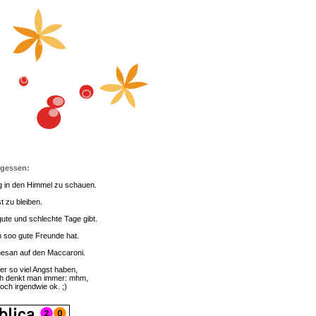
rgessen:
g in den Himmel zu schauen.
t zu bleiben.
ute und schlechte Tage gibt.
 soo gute Freunde hat.
esan auf den Maccaroni.
er so viel Angst haben,
h denkt man immer: mhm,
doch irgendwie ok. ;)