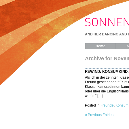
AND HER DANCING AND 
Home
A
Archive for Nove
REWIND: KONSUMKIND.
Als ich in der zehnten Klas
Freund geschrieben: “Er ist 
Klassenkameradinnen kann ic
oder über die Englischklaus
wohin.” […]
Posted in
Freunde
,
Konsuma
« Previous Entries