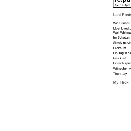
Last Post
Wie Erinneru
Most loved p
Walt Whitma
Im Schatten
Slowly movin
Freiraum.
Ein Tag in e
Glück ist…
Einfach spri
Wünschen wa
Thursday.
My Flickr