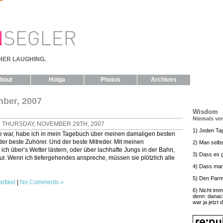
HER LAUGHING.
bout
Holga
Photos
Archives
mber, 2007
Wisdom
Niemals ve
THURSDAY, NOVEMBER 29TH, 2007
1) Jeden Ta
se war, habe ich in mein Tagebuch über meinen damaligen besten
der beste Zuhörer. Und der beste Mitreder. Mit meinen
2) Man selbs
h über’s Wetter lästern, oder über lachhafte Jungs in der Bahn,
3) Dass es g
ur. Wenn ich tiefergehendes anspreche, müssen sie plötzlich alle
4) Dass man
5) Den Parm
rtikel
|
No Comments »
6) Nicht imm
denn: danac
war ja jetzt 