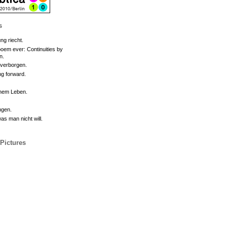
s
ng riecht.
oem ever: Continuities by
n.
 verborgen.
g forward.
inem Leben.
ngen.
s man nicht will.
 Pictures